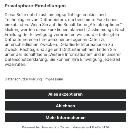
h
Zurück zu den Angeboten
Impressum
Datenschutz
© Touristische Sonderverkehre & Wegebahnen e.V. ≡
Webdesign & SEO schneider.media