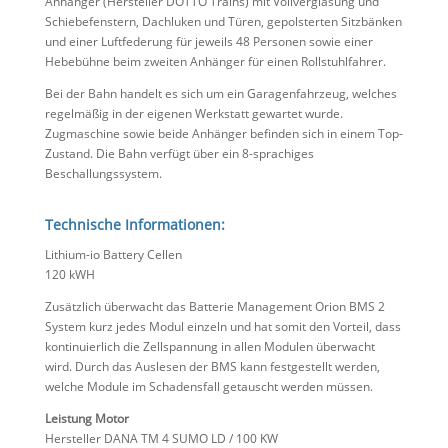
Anhänger (Hersteller DOTTO Trains) mit Vollverglasung und
Schiebefenstern, Dachluken und Türen, gepolsterten Sitzbänken
und einer Luftfederung für jeweils 48 Personen sowie einer
Hebebühne beim zweiten Anhänger für einen Rollstuhlfahrer.
Bei der Bahn handelt es sich um ein Garagenfahrzeug, welches
regelmäßig in der eigenen Werkstatt gewartet wurde.
Zugmaschine sowie beide Anhänger befinden sich in einem Top-
Zustand. Die Bahn verfügt über ein 8-sprachiges
Beschallungssystem.
Technische Informationen:
Lithium-io Battery Cellen
120 kWH
Zusätzlich überwacht das Batterie Management Orion BMS 2
System kurz jedes Modul einzeln und hat somit den Vorteil, dass
kontinuierlich die Zellspannung in allen Modulen überwacht
wird. Durch das Auslesen der BMS kann festgestellt werden,
welche Module im Schadensfall getauscht werden müssen.
Leistung Motor
Hersteller DANA TM 4 SUMO LD / 100 KW