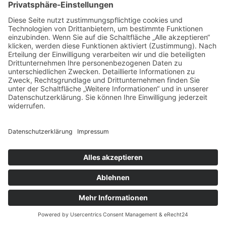
Wasserfall Express, Petrolli Reisen
Triberg
Zaepfle Bahn
Titisee-Neustadt