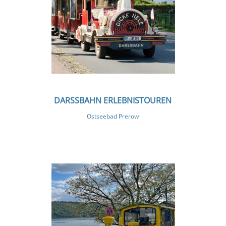
DARSSBAHN ERLEBNISTOUREN
Ostseebad Prerow