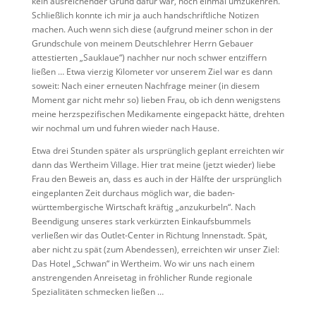
kein ausreichender Grund dafür war, noch einmal umzukehren.
Schließlich konnte ich mir ja auch handschriftliche Notizen
machen. Auch wenn sich diese (aufgrund meiner schon in der
Grundschule von meinem Deutschlehrer Herrn Gebauer
attestierten „Sauklaue“) nachher nur noch schwer entziffern
ließen … Etwa vierzig Kilometer vor unserem Ziel war es dann
soweit: Nach einer erneuten Nachfrage meiner (in diesem
Moment gar nicht mehr so) lieben Frau, ob ich denn wenigstens
meine herzspezifischen Medikamente eingepackt hätte, drehten
wir nochmal um und fuhren wieder nach Hause.
Etwa drei Stunden später als ursprünglich geplant erreichten wir
dann das Wertheim Village. Hier trat meine (jetzt wieder) liebe
Frau den Beweis an, dass es auch in der Hälfte der ursprünglich
eingeplanten Zeit durchaus möglich war, die baden-
württembergische Wirtschaft kräftig „anzukurbeln“. Nach
Beendigung unseres stark verkürzten Einkaufsbummels
verließen wir das Outlet-Center in Richtung Innenstadt. Spät,
aber nicht zu spät (zum Abendessen), erreichten wir unser Ziel:
Das Hotel „Schwan“ in Wertheim. Wo wir uns nach einem
anstrengenden Anreisetag in fröhlicher Runde regionale
Spezialitäten schmecken ließen …