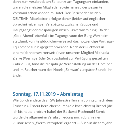
dann zum verabredeten Zeitpunkt am Tagungsort einfanden,
waren die meisten Mitglieder sowie nahezu der gesamte
Vorstand schon wieder im Hotel. Der Bericht der beiden
DELTRAIN-Mitarbeiter erfolgte daher (leider auf englischer
Sprache) mit einiger Verspätung „zwischen Suppe und
Hauptgang“ der diesjährigen Abschlussveranstaltung. Da der
„Gala-Abend“ ebenfalls im Tagungsraum der Burg Wertheim
stattfand, konnte glücklicherweise auf das notwendige Vortrags-
Equipment zurückgegriffen werden. Nach der Rückfahrt in
einem (dankenswerterweise) von unserem Mitglied Michaela
Zielke (Wernigeröder Schlossbahn) zur Verfügung gestellten
Cabrio-Bus, fand die diesjährige Veranstaltung an der Hotelbar
und im Raucherraum des Hotels „Schwan“ zu später Stunde ihr
Ende.
Sonntag, 17.11.2019 – Abreisetag
Wie üblich endete das TSW Jahrestreffen am Sonntag nach dem
Frühstück. Erneut bereichert durch (die köstlichsten) Brezel (die
ich bis heute probiert habe) der Bäckerei Fischmuth! Somit
wurde die allgemeine Verabschiedung noch durch einen
kulinarischen „Wermutstropfen“ ergänzt … Auch in diesem Jahr