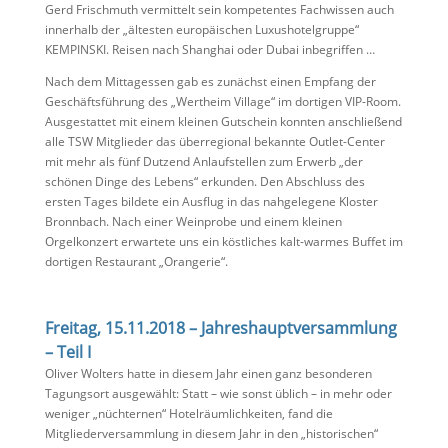
Gerd Frischmuth vermittelt sein kompetentes Fachwissen auch
innerhalb der „ältesten europäischen Luxushotelgruppe“
KEMPINSKI. Reisen nach Shanghai oder Dubai inbegriffen …
Nach dem Mittagessen gab es zunächst einen Empfang der
Geschäftsführung des „Wertheim Village“ im dortigen VIP-Room.
Ausgestattet mit einem kleinen Gutschein konnten anschließend
alle TSW Mitglieder das überregional bekannte Outlet-Center
mit mehr als fünf Dutzend Anlaufstellen zum Erwerb „der
schönen Dinge des Lebens“ erkunden. Den Abschluss des
ersten Tages bildete ein Ausflug in das nahgelegene Kloster
Bronnbach. Nach einer Weinprobe und einem kleinen
Orgelkonzert erwartete uns ein köstliches kalt-warmes Buffet im
dortigen Restaurant „Orangerie“.
Freitag, 15.11.2018 – Jahreshauptversammlung
– Teil I
Oliver Wolters hatte in diesem Jahr einen ganz besonderen
Tagungsort ausgewählt: Statt – wie sonst üblich – in mehr oder
weniger „nüchternen“ Hotelräumlichkeiten, fand die
Mitgliederversammlung in diesem Jahr in den „historischen“