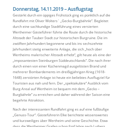
Donnerstag, 14.11.2019 – Ausflugstag
Gestärkt durch ein üppiges Frühstück ging es pünktlich auf die
Rundfahrt mit Oliver Wolters´ „Gecko-Burgbähnle“. Begleitet
durch eine sachkundige Stadtführung eines versierten
Wertheimer Gästeführer führte die Route durch die historische
Altstadt der Tauber-Stadt zur historischen Burgruine. Die im
zwölften Jahrhundert begonnene und bis ins sechszehnte
Jahrhundert stetig erweiterte Anlage, die sich „hoch über
Wertheims malerischer Altstadt erhebt“, gilt heute als eine der
„imposantesten Steinburgen Süddeutschlands“. Die nach ihrer
durch einen von einer Küchenmagd ausgelösten Brand und
mehrerer Bombardements im dreißigjährigen Krieg (1618-
1648) zerstörten Anlage ist heute ein beliebtes Ausflugziel für
Touristen aus nah und fern. Der „spektakuläre“ Ausblick vom
Burg-Areal auf Wertheim ist bequem mit dem „Gecko –
Burgbähnle“ zu erreichen und daher während der Saison eine
begehrte Attraktion.
Nach der interessanten Rundfahrt ging es auf eine fußläufige
„Genuss-Tour“. Gästeführerin Elke berichtete wissenswertes
und kurzweiliges über Wertheim und seine Geschichte. Etwa
dass die Wertheimer Grafen schon fünf Jahre nach Luthers