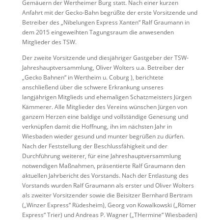
Gemäuern der Wertheimer Burg statt. Nach einer kurzen
Anfahrt mit der Gecko-Bahn begrüßte der erste Vorsitzende und
Betreiber des „Nibelungen Express Xanten“ Ralf Graumann in
dem 2015 eingeweihten Tagungsraum die anwesenden
Mitglieder des TSW.
Der zweite Vorsitzende und diesjähriger Gastgeber der TSW-
Jahreshauptversammlung, Oliver Wolters u.a. Betreiber der
„Gecko Bahnen“ in Wertheim u. Coburg ), berichtete
anschließend über die schwere Erkrankung unseres
langjährigen Mitglieds und ehemaligen Schatzmeisters Jürgen
Kämmerer. Alle Mitglieder des Vereins wünschen Jürgen von
ganzem Herzen eine baldige und vollständige Genesung und
verknüpfen damit die Hoffnung, ihn im nächsten Jahr in
Wiesbaden wieder gesund und munter begrüßen zu dürfen.
Nach der Feststellung der Beschlussfähigkeit und der
Durchführung weiterer, für eine Jahreshauptversammlung
notwendigen Maßnahmen, präsentierte Ralf Graumann den
aktuellen Jahrbericht des Vorstands. Nach der Entlastung des
Vorstands wurden Ralf Graumann als erster und Oliver Wolters
als zweiter Vorsitzender sowie die Beisitzer Bernhard Bertram
(„Winzer Express“ Rüdesheim), Georg von Kowalkowski („Römer
Express“ Trier) und Andreas P. Wagner („THermine“ Wiesbaden)