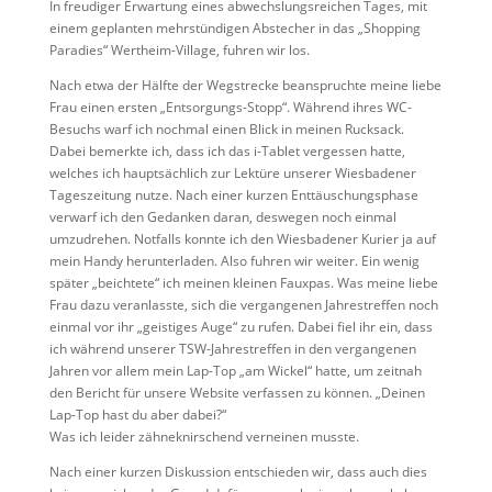
In freudiger Erwartung eines abwechslungsreichen Tages, mit
einem geplanten mehrstündigen Abstecher in das „Shopping
Paradies“ Wertheim-Village, fuhren wir los.
Nach etwa der Hälfte der Wegstrecke beanspruchte meine liebe
Frau einen ersten „Entsorgungs-Stopp“. Während ihres WC-
Besuchs warf ich nochmal einen Blick in meinen Rucksack.
Dabei bemerkte ich, dass ich das i-Tablet vergessen hatte,
welches ich hauptsächlich zur Lektüre unserer Wiesbadener
Tageszeitung nutze. Nach einer kurzen Enttäuschungsphase
verwarf ich den Gedanken daran, deswegen noch einmal
umzudrehen. Notfalls konnte ich den Wiesbadener Kurier ja auf
mein Handy herunterladen. Also fuhren wir weiter. Ein wenig
später „beichtete“ ich meinen kleinen Fauxpas. Was meine liebe
Frau dazu veranlasste, sich die vergangenen Jahrestreffen noch
einmal vor ihr „geistiges Auge“ zu rufen. Dabei fiel ihr ein, dass
ich während unserer TSW-Jahrestreffen in den vergangenen
Jahren vor allem mein Lap-Top „am Wickel“ hatte, um zeitnah
den Bericht für unsere Website verfassen zu können. „Deinen
Lap-Top hast du aber dabei?“
Was ich leider zähneknirschend verneinen musste.
Nach einer kurzen Diskussion entschieden wir, dass auch dies