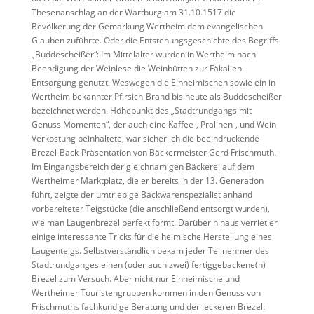
Thesenanschlag an der Wartburg am 31.10.1517 die
Bevölkerung der Gemarkung Wertheim dem evangelischen
Glauben zuführte. Oder die Entstehungsgeschichte des Begriffs
„Buddescheißer“: Im Mittelalter wurden in Wertheim nach
Beendigung der Weinlese die Weinbütten zur Fäkalien-
Entsorgung genutzt. Weswegen die Einheimischen sowie ein in
Wertheim bekannter Pfirsich-Brand bis heute als Buddescheißer
bezeichnet werden. Höhepunkt des „Stadtrundgangs mit
Genuss Momenten“, der auch eine Kaffee-, Pralinen-, und Wein-
Verkostung beinhaltete, war sicherlich die beeindruckende
Brezel-Back-Präsentation von Bäckermeister Gerd Frischmuth.
Im Eingangsbereich der gleichnamigen Bäckerei auf dem
Wertheimer Marktplatz, die er bereits in der 13. Generation
führt, zeigte der umtriebige Backwarenspezialist anhand
vorbereiteter Teigstücke (die anschließend entsorgt wurden),
wie man Laugenbrezel perfekt formt. Darüber hinaus verriet er
einige interessante Tricks für die heimische Herstellung eines
Laugenteigs. Selbstverständlich bekam jeder Teilnehmer des
Stadtrundganges einen (oder auch zwei) fertiggebackene(n)
Brezel zum Versuch. Aber nicht nur Einheimische und
Wertheimer Touristengruppen kommen in den Genuss von
Frischmuths fachkundige Beratung und der leckeren Brezel: