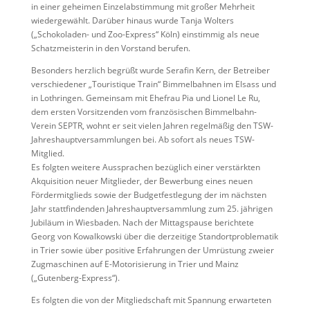
in einer geheimen Einzelabstimmung mit großer Mehrheit
wiedergewählt. Darüber hinaus wurde Tanja Wolters
(„Schokoladen- und Zoo-Express“ Köln) einstimmig als neue
Schatzmeisterin in den Vorstand berufen.
Besonders herzlich begrüßt wurde Serafin Kern, der Betreiber
verschiedener „Touristique Train“ Bimmelbahnen im Elsass und
in Lothringen. Gemeinsam mit Ehefrau Pia und Lionel Le Ru,
dem ersten Vorsitzenden vom französischen Bimmelbahn-
Verein SEPTR, wohnt er seit vielen Jahren regelmäßig den TSW-
Jahreshauptversammlungen bei. Ab sofort als neues TSW-
Mitglied.
Es folgten weitere Aussprachen bezüglich einer verstärkten
Akquisition neuer Mitglieder, der Bewerbung eines neuen
Fördermitglieds sowie der Budgetfestlegung der im nächsten
Jahr stattfindenden Jahreshauptversammlung zum 25. jährigen
Jubiläum in Wiesbaden. Nach der Mittagspause berichtete
Georg von Kowalkowski über die derzeitige Standortproblematik
in Trier sowie über positive Erfahrungen der Umrüstung zweier
Zugmaschinen auf E-Motorisierung in Trier und Mainz
(„Gutenberg-Express“).
Es folgten die von der Mitgliedschaft mit Spannung erwarteten