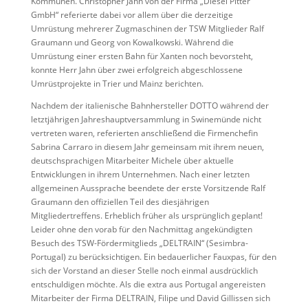
Kommunen. Christopher Jahn von der Firma „Diesel Pitter
GmbH“ referierte dabei vor allem über die derzeitige
Umrüstung mehrerer Zugmaschinen der TSW Mitglieder Ralf
Graumann und Georg von Kowalkowski. Während die
Umrüstung einer ersten Bahn für Xanten noch bevorsteht,
konnte Herr Jahn über zwei erfolgreich abgeschlossene
Umrüstprojekte in Trier und Mainz berichten.
Nachdem der italienische Bahnhersteller DOTTO während der
letztjährigen Jahreshauptversammlung in Swinemünde nicht
vertreten waren, referierten anschließend die Firmenchefin
Sabrina Carraro in diesem Jahr gemeinsam mit ihrem neuen,
deutschsprachigen Mitarbeiter Michele über aktuelle
Entwicklungen in ihrem Unternehmen. Nach einer letzten
allgemeinen Aussprache beendete der erste Vorsitzende Ralf
Graumann den offiziellen Teil des diesjährigen
Mitgliedertreffens. Erheblich früher als ursprünglich geplant!
Leider ohne den vorab für den Nachmittag angekündigten
Besuch des TSW-Fördermitglieds „DELTRAIN“ (Sesimbra-
Portugal) zu berücksichtigen. Ein bedauerlicher Fauxpas, für den
sich der Vorstand an dieser Stelle noch einmal ausdrücklich
entschuldigen möchte. Als die extra aus Portugal angereisten
Mitarbeiter der Firma DELTRAIN, Filipe und David Gillissen sich