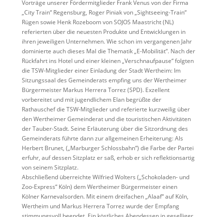
Vorträge unserer Fördermitglieder Frank Venus von der Firma
„City Train“ Regensburg, Roger Piniak von „Sightseeing-Train“
Rügen sowie Henk Rozeboom von SOJOS Maastricht (NL)
referierten über die neuesten Produkte und Entwicklungen in
ihren jeweiligen Unternehmen. Wie schon im vergangenen Jahr
dominierte auch dieses Mal die Thematik „E-Mobilität“. Nach der
Rückfahrt ins Hotel und einer kleinen „Verschnaufpause“ folgten
die TSW-Mitglieder einer Einladung der Stadt Wertheim: Im
Sitzungssaal des Gemeinderats empfing uns der Wertheimer
Bürgermeister Markus Herrera Torrez (SPD). Exzellent
vorbereitet und mit jugendlichem Elan begrüßte der
Rathauschef die TSW-Mitglieder und referierte kurzweilig über
den Wertheimer Gemeinderat und die touristischen Aktivitäten
der Tauber-Stadt. Seine Erläuterung über die Sitzordnung des
Gemeinderats führte dann zur allgemeinen Erheiterung: Als
Herbert Brunet, („Marburger Schlossbahn“) die Farbe der Partei
erfuhr, auf dessen Sitzplatz er saß, erhob er sich reflektionsartig
von seinem Sitzplatz.
Abschließend überreichte Wilfried Wolters („Schokoladen- und
Zoo-Express“ Köln) dem Wertheimer Bürgermeister einen
Kölner Karnevalsorden. Mit einem dreifachen „Alaaf“ auf Köln,
Wertheim und Markus Herrera Torrez wurde der Empfang
stimmungsvoll beendet. Ein köstliches Abendessen in geselliger