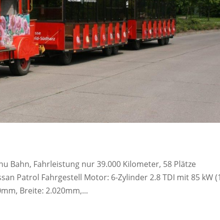
 Bahn, Fahrleistung nur 39.000 Kilometer, 58 Plätze
an Patrol Fahrgestell Motor: 6-Zylinder 2.8 TDI mit 85 kW (
0mm, Breite: 2.020mm,...