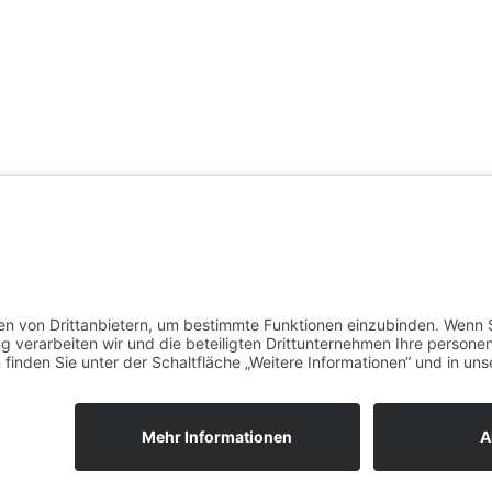
hnen e.V. ≡
Webdesign & SEO schneider.media